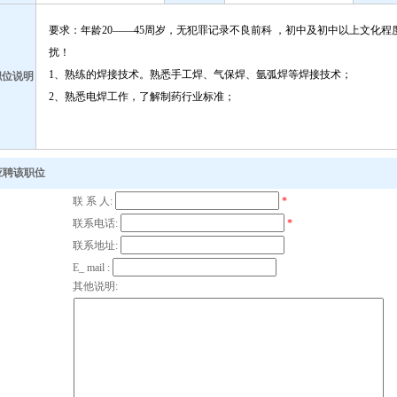
要求：年龄20——45周岁，无犯罪记录不良前科 ，初中及初中以上文化程
扰！
1、熟练的焊接技术。熟悉手工焊、气保焊、氩弧焊等焊接技术；
职位说明
2、熟悉电焊工作，了解制药行业标准；
应聘该职位
联 系 人:
*
联系电话:
*
联系地址:
E_ mail :
其他说明: