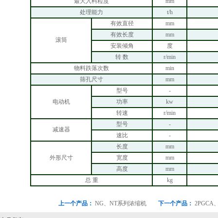
最大入料粒度
mm
处理能力
t/h
有效直径
mm
有效长度
mm
滚筒
安装倾角
度
转 数
r/min
物料跌落次数
min
筛孔尺寸
mm
型号
-
电动机
功率
kw
转速
r/min
型号
-
减速器
速比
-
长度
mm
外形尺寸
宽度
mm
高度
mm
总 重
kg
上一个产品：
NG、NT系列浓缩机
下一个产品：
2PGC