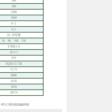
500
100
3300
5000
0~2
12.1
10~19可调
50、80、100、150
Y200L1-6
18.5×2
970
ZQ50-15.75Ⅱ
15.75
9686
4156
5018
38574
A、4PGC系列齿辊破碎机