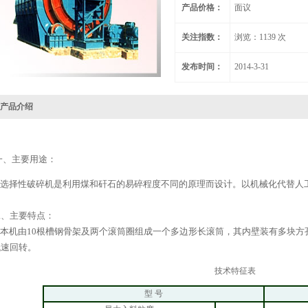
产品价格：
面议
关注指数：
浏览：1139 次
发布时间：
2014-3-31
产品介绍
一、主要用途：
选择性破碎机是利用煤和矸石的易碎程度不同的原理而设计。以机械化代替人
二、主要特点：
本机由10根槽钢骨架及两个滚筒圈组成一个多边形长滚筒，其内壁装有多块方
低速回转。
技术特征表
型 号