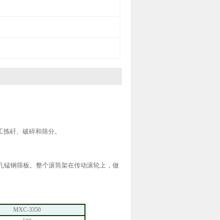
工拣矸、破碎和筛分。
孔锰钢筛板。整个滚筒架在传动滚轮上，做
MXC-3350